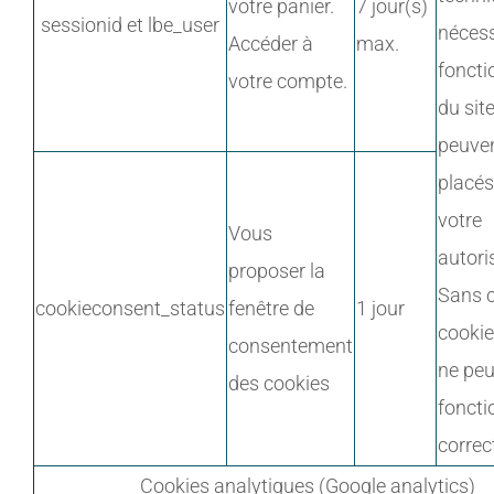
votre panier.
7 jour(s)
sessionid et lbe_user
nécess
Accéder à
max.
fonct
votre compte.
du site
peuven
placés
votre
Vous
autori
proposer la
Sans 
cookieconsent_status
fenêtre de
1 jour
cookies
consentement
ne peu
des cookies
foncti
corre
Cookies analytiques (Google analytics)