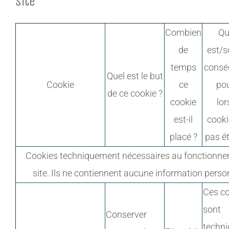
site
Combien
Qu
de
est/s
temps
consé
Quel est le but
Cookie
ce
po
de ce cookie ?
cookie
lor
est-il
cooki
placé ?
pas êt
Cookies techniquement nécessaires au fonctionn
site. Ils ne contiennent aucune information person
Ces c
sont
Conserver
techn