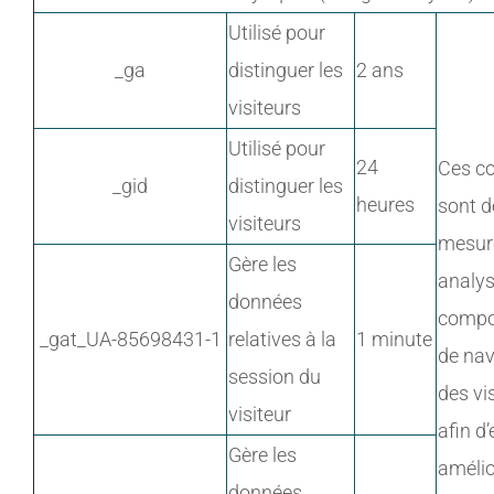
Utilisé pour
_ga
distinguer les
2 ans
visiteurs
Utilisé pour
24
Ces c
_gid
distinguer les
heures
sont d
visiteurs
mesure
Gère les
analys
données
compo
_gat_UA-85698431-1
relatives à la
1 minute
de nav
session du
des vi
visiteur
afin d’
Gère les
amélio
données