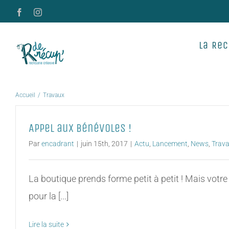
Passer
Facebook
Instagram
au
contenu
La Rec
Accueil
Travaux
Appel aux bénévoles !
Par
encadrant
|
juin 15th, 2017
|
Actu
,
Lancement
,
News
,
Trav
La boutique prends forme petit à petit ! Mais votre
pour la [...]
Lire la suite