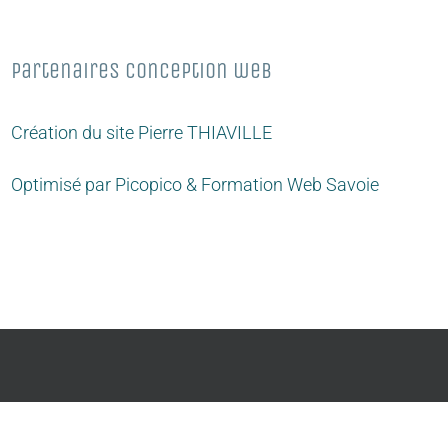
Partenaires conception web
Création du site
Pierre THIAVILLE
Optimisé par
Picopico
&
Formation Web Savoie
Facebook
Inst