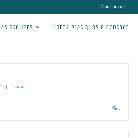
Mon compte
Les ateliers
Infos pratiques & Contact
017
|
Travaux
0