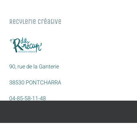
Recylerie Créative
90, rue de la Ganterie
38530 PONTCHARRA
04-85-58-11-48
Copyright 2020 Rderecup | Recylerie Créative à Pontcharra, Grésivaudan, Isère