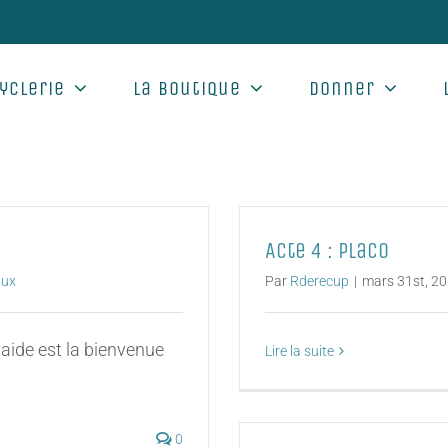
yclerie
La boutique
Donner
Acte 4 : Placo
aux
Par
Rderecup
|
mars 31st, 2
 aide est la bienvenue
Lire la suite
0