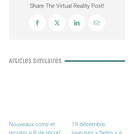
Share The Virtual Reality Post!
Facebook
X
LinkedIn
Email
Articles similaires
19 décembre:
Vente photo paysage
up’
joyeuses « faites » à
montagne alpes