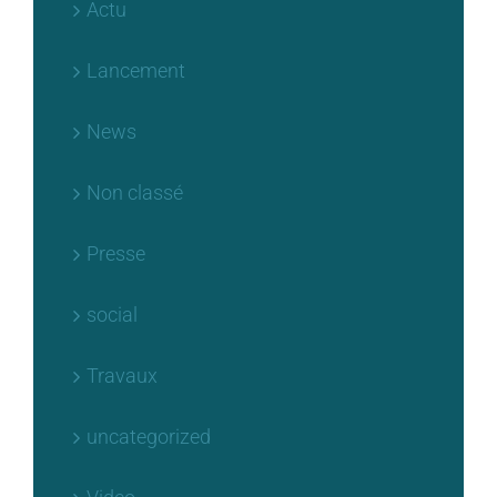
Lancement
News
Non classé
Presse
social
Travaux
uncategorized
Video