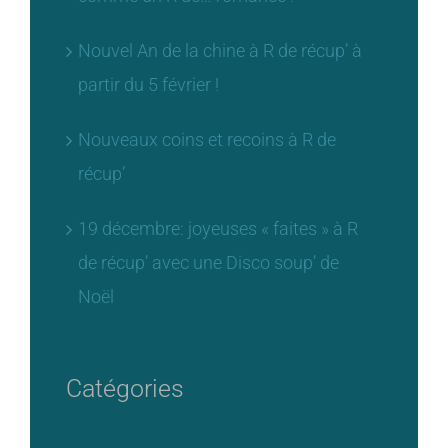
Nouvel An de la chine à R de récup’ à
partir du 5 février !
Nouveaux coins et recoins à R de
récup’
19 décembre: joyeuses « faites » à R
de récup’ avec une Disco soup’ de
Noël
Catégories
Actu